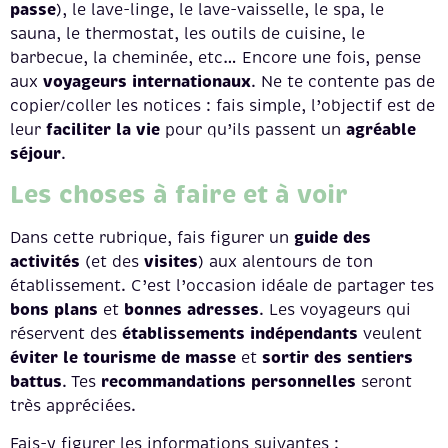
passe
), le lave-linge, le lave-vaisselle, le spa, le
sauna, le thermostat, les outils de cuisine, le
barbecue, la cheminée, etc… Encore une fois, pense
voyageurs internationaux
aux
. Ne te contente pas de
copier/coller les notices : fais simple, l’objectif est de
faciliter la vie
agréable
leur
pour qu’ils passent un
séjour
.
Les choses à faire et à voir
guide des
Dans cette rubrique, fais figurer un
activités
visites
(et des
) aux alentours de ton
établissement. C’est l’occasion idéale de partager tes
bons plans
bonnes adresses
et
. Les voyageurs qui
établissements indépendants
réservent des
veulent
éviter le tourisme de masse
sortir des sentiers
et
battus
recommandations personnelles
. Tes
seront
très appréciées.
Fais-y figurer les informations suivantes :